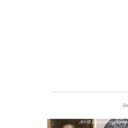
Dé
Sceau
Art & Histoire russes