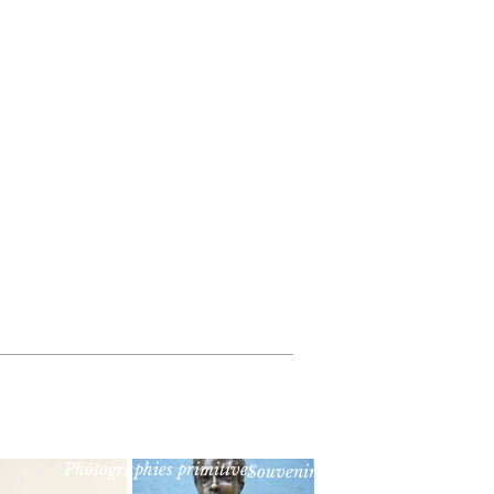
Photographies primitives
Souvenirs historiques