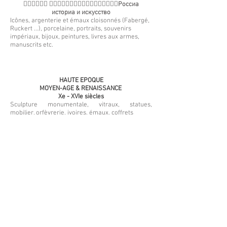
􏰀􏰁􏰂􏰂􏰃􏰄 􏰃􏰂􏰅􏰁􏰆􏰃􏰄􏰇􏰃􏰇􏰃􏰂􏰈􏰉􏰂􏰂􏰅
Россиа
историа и искусство
Icônes, argenterie et émaux cloisonnés (Fabergé,
Ruckert ...), porcelaine, portraits, souvenirs
impériaux, bijoux, peintures, livres aux armes,
manuscrits etc.
HAUTE EPOQUE
MOYEN-AGE & RENAISSANCE
Xe - XVIe siècles
Sculpture monumentale, vitraux, statues,
mobilier, orfèvrerie, ivoires, émaux, coffrets
PORTRAITS MINIATURES
PORTRAITS HISTORIQUES
XVIe - XIXe s.
Miniatures du XVIe siècle français & anglais
(Nicholas Hilliard, Clouet), portraits de
personnages historiques &c.
MOBILIER
XVIIe - XXe s.
Tous meubles d’époque «Grand Siècle», Louis XV,
Louis XVI, Directoire, Empire, XIXe s., jusqu’au