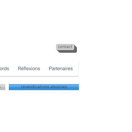
contact
cords
Réflexions
Partenaires
s
revendications abusives