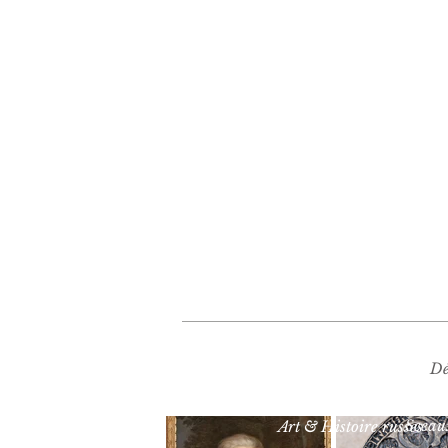
Dé
Sceau
Art & Histoire russes