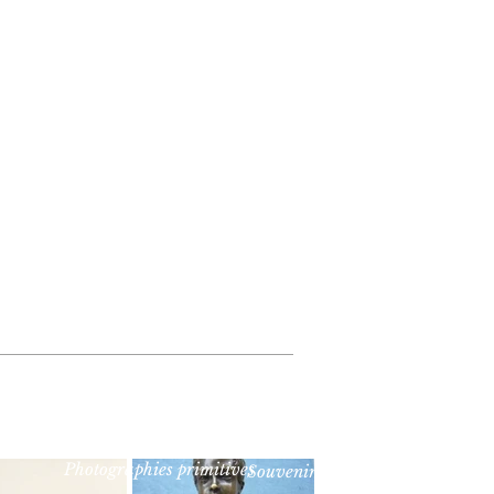
Photographies primitives
Souvenirs historiques