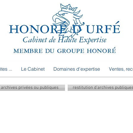
tes ...
Le Cabinet
Domaines d'expertise
Ventes, re
archives privées ou publiques
restitution d'archives publique